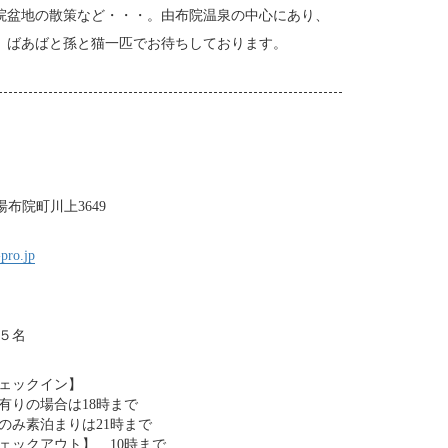
院盆地の散策など・・・。由布院温泉の中心にあり、
、ばあばと孫と猫一匹でお待ちしております。
市湯布院町川上3649
-pro.jp
５名
ェックイン】
有りの場合は18時まで
のみ素泊まりは21時まで
ェックアウト】 10時まで