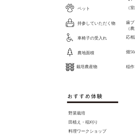
ペット
（
持参していただく物
歯ブ
（農
車椅子の受入れ
応相
農地面積
畑50
栽培農産物
稲作
野菜栽培
田植え・稲刈り
料理ワークショップ