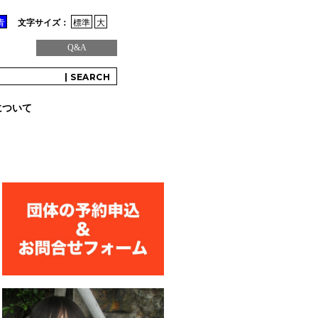
青
文字サイズ：
標準
大
Q&A
について