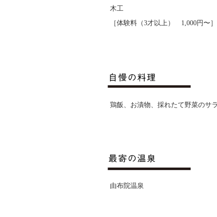
木工
［体験料（3才以上） 1,000円〜
鶏飯、お漬物、採れたて野菜のサ
由布院温泉