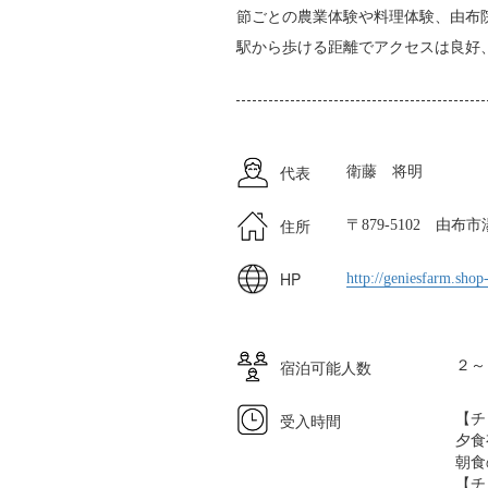
節ごとの農業体験や料理体験、由布
駅から歩ける距離でアクセスは良好
代表
衛藤 将明
住所
〒879-5102 由布
HP
http://geniesfarm.shop
宿泊可能人数
２～
受入時間
【チ
夕食
朝食
【チ