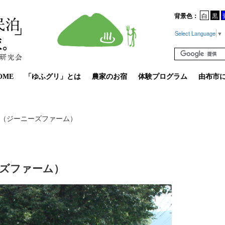
背景色：
白
黒
Select Language
▼
OME
「ゆふグリ」とは
農家のお宿
体験プログラム
由布市
Farm（ジーニーズファーム）
ーニーズファーム）